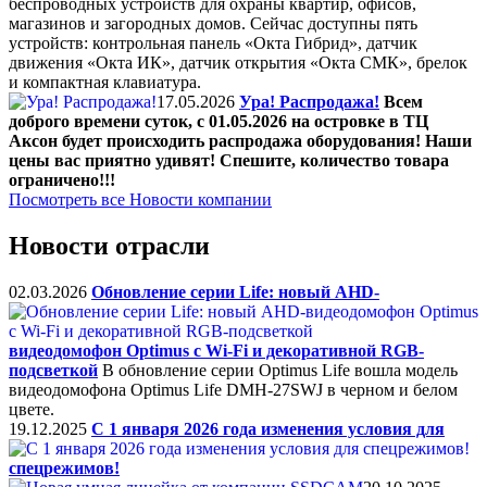
беспроводных устройств для охраны квартир, офисов,
магазинов и загородных домов. Сейчас доступны пять
устройств: контрольная панель «Окта Гибрид», датчик
движения «Окта ИК», датчик открытия «Окта СМК», брелок
и компактная клавиатура.
17.05.2026
Ура! Распродажа!
Всем
доброго времени суток, с 01.05.2026 на островке в ТЦ
Аксон будет происходить распродажа оборудования! Наши
цены вас приятно удивят! Спешите, количество товара
ограничено!!!
Посмотреть все Новости компании
Новости отрасли
02.03.2026
Обновление серии Life: новый AHD-
видеодомофон Optimus с Wi-Fi и декоративной RGB-
подсветкой
В обновление серии Optimus Life вошла модель
видеодомофона Optimus Life DMH-27SWJ в черном и белом
цвете.
19.12.2025
C 1 января 2026 года изменения условия для
спецрежимов!