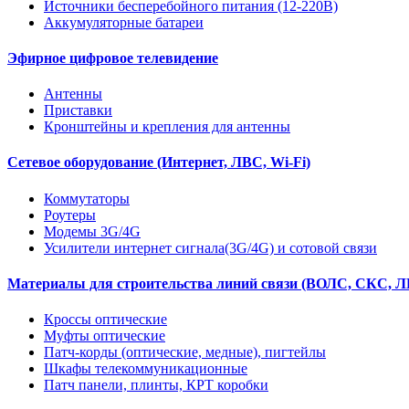
Источники бесперебойного питания (12-220В)
Аккумуляторные батареи
Эфирное цифровое телевидение
Антенны
Приставки
Кронштейны и крепления для антенны
Сетевое оборудование (Интернет, ЛВС, Wi-Fi)
Коммутаторы
Роутеры
Модемы 3G/4G
Усилители интернет сигнала(3G/4G) и сотовой связи
Материалы для строительства линий связи (ВОЛС, СКС, Л
Кроссы оптические
Муфты оптические
Патч-корды (оптические, медные), пигтейлы
Шкафы телекоммуникационные
Патч панели, плинты, КРТ коробки