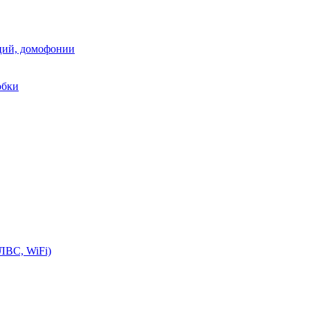
аций, домофонии
обки
ЛВС, WiFi)