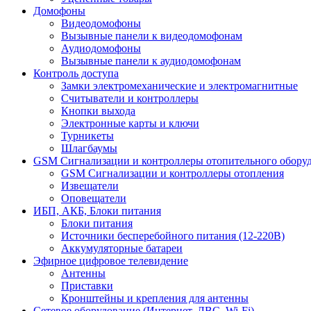
Домофоны
Видеодомофоны
Вызывные панели к видеодомофонам
Аудиодомофоны
Вызывные панели к аудиодомофонам
Контроль доступа
Замки электромеханические и электромагнитные
Считыватели и контроллеры
Кнопки выхода
Электронные карты и ключи
Турникеты
Шлагбаумы
GSM Сигнализации и контроллеры отопительного обору
GSM Сигнализации и контроллеры отопления
Извещатели
Оповещатели
ИБП, АКБ, Блоки питания
Блоки питания
Источники бесперебойного питания (12-220В)
Аккумуляторные батареи
Эфирное цифровое телевидение
Антенны
Приставки
Кронштейны и крепления для антенны
Сетевое оборудование (Интернет, ЛВС, Wi-Fi)