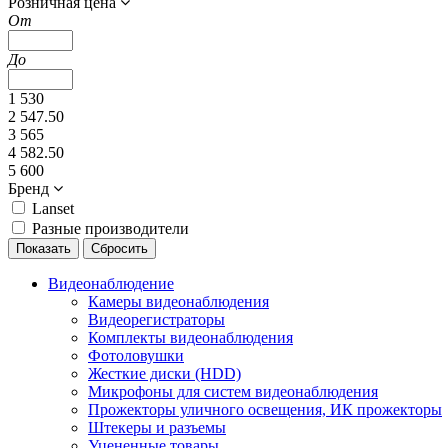
Розничная цена
От
До
1 530
2 547.50
3 565
4 582.50
5 600
Бренд
Lanset
Разные производители
Видеонаблюдение
Камеры видеонаблюдения
Видеорегистраторы
Комплекты видеонаблюдения
Фотоловушки
Жесткие диски (HDD)
Микрофоны для систем видеонаблюдения
Прожекторы уличного освещения, ИК прожекторы
Штекеры и разъемы
Уцененные товары