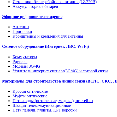
Источники бесперебойного питания (12-220В)
Аккумуляторные батареи
Эфирное цифровое телевидение
Антенны
Приставки
Кронштейны и крепления для антенны
Сетевое оборудование (Интернет, ЛВС, Wi-Fi)
Коммутаторы
Роутеры
Модемы 3G/4G
Усилители интернет сигнала(3G/4G) и сотовой связи
Материалы для строительства линий связи (ВОЛС, СКС, Л
Кроссы оптические
Муфты оптические
Патч-корды (оптические, медные), пигтейлы
Шкафы телекоммуникационные
Патч панели, плинты, КРТ коробки