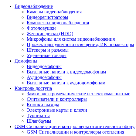
Видеонаблюдение
Камеры видеонаблюдения
Видеорегистраторы
Комплекты видеонаблюдения
Фотоловушки
Жесткие диски (HDD)
Микрофоны для систем видеонаблюдения
Прожекторы уличного освещения, ИК прожекторы
Штекеры и разъемы
Уцененные товары
Домофоны
Видеодомофоны
Вызывные панели к видеодомофонам
Аудиодомофоны
Вызывные панели к аудиодомофонам
Контроль доступа
Замки электромеханические и электромагнитные
Считыватели и контроллеры
Кнопки выхода
Электронные карты и ключи
Турникеты
Шлагбаумы
GSM Сигнализации и контроллеры отопительного обору
GSM Сигнализации и контроллеры отопления