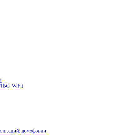
и
ЛВС, WiFi)
нализаций, домофонии