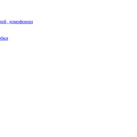
аций, домофонии
обки