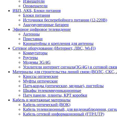
Извещатели
Оповещатели
ИБП, АКБ, Блоки питания
Блоки питания
Источники бесперебойного питания (12-220В)
Аккумуляторные батареи
Эфирное цифровое телевидение
Антенны
Приставки
Кронштейны и крепления для антенны
Сетевое оборудование (Интернет, ЛВС, Wi-Fi)
Коммутаторы
Роутеры
Модемы 3G/4G
Усилители интернет сигнала(3G/4G) и сотовой связ
Материалы для строительства линий связи (ВОЛС, СКС, 
Кроссы оптические
Муфты оптические
Патч-корды (оптические, медные), пигтейлы
Шкафы телекоммуникационные
Патч панели, плинты, КРТ коробки
Кабель и монтажные материалы
Кабель оптический (ВОК)
Кабель телевизионный, для видеонаблюдения, сиг
Кабель сетевой информационный (FTP/UTP)