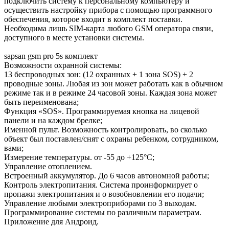
подключить систему к персональному компьютеру и
осуществить настройку прибора с помощью программного
обеспечения, которое входит в комплект поставки.
Необходима лишь SIM-карта любого GSM оператора связи,
доступного в месте установки системы.
sapsan gsm pro 5s комплект
Возможности охранной системы:
13 беспроводных зон: (12 охранных + 1 зона SOS) + 2
проводные зоны. Любая из зон может работать как в обычном
режиме так и в режиме 24 часовой зоны. Каждая зона может
быть переименована;
Функция «SOS». Программируемая кнопка на лицевой
панели и на каждом брелке;
Именной пульт. Возможность контролировать, во сколько
объект был поставлен/снят с охраны ребенком, сотрудником,
вами;
Измерение температуры. от -55 до +125°С;
Управление отоплением.
Встроенный аккумулятор. До 6 часов автономной работы;
Контроль электропитания. Система проинформирует о
пропажи электропитания и о возобновлении его подачи;
Управление любыми электроприборами по 3 выходам.
Программирование системы по различным параметрам.
Приложение для Андроид.