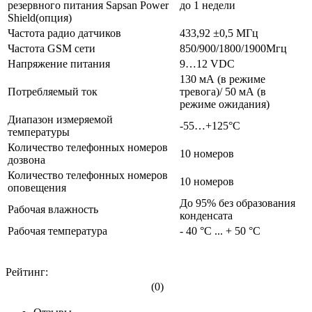
резервного питания Sapsan Power
до 1 недели
Shield(опция)
Частота радио датчиков
433,92 ±0,5 МГц
Частота GSM сети
850/900/1800/1900Мгц
Напряжение питания
9…12 VDC
130 мА (в режиме
Потребляемый ток
тревога)/ 50 мА (в
режиме ожидания)
Диапазон измеряемой
-55…+125°С
температуры
Количество телефонных номеров
10 номеров
дозвона
Количество телефонных номеров
10 номеров
оповещения
До 95% без образования
Рабочая влажность
конденсата
Рабочая температура
- 40 °С ... + 50 °С
Рейтинг:
(0)