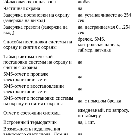
24-часовая охранная зона
любая
Частичная охрана
да
Задержка постановки на охрану
да, устанавливаетс до 254
(задержка на выход)
сек.
Задержка тревоги (задержка на
да, настраиваемая 0…254
вход)
сек.
брелок, SMS,
Способы постановки системы на
контрольная панель,
охрану и снятия с охраны
таймер, датчики
Таймер автоматической
постановки системы на охрану и
да
снятия с охраны
SMS-отчет о пропаже
да
электропитания сети
SMS-отчет о восстановлении
да
электропитания сети
SMS-отчет о постановки системы
да, с номером брелка
на охрану и снятия с охраны
ежедневный, по запросу,
Отчет о состоянии системы
по таймеру
Встроенный термодатчик
да, 1 шт.
Возможность подключения
выносного светодиода "Дом на
да