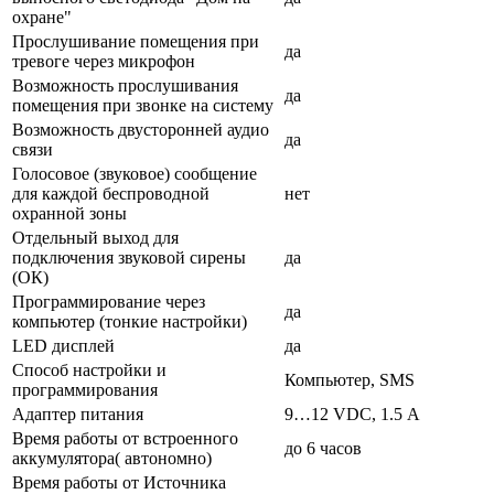
охране"
Прослушивание помещения при
да
тревоге через микрофон
Возможность прослушивания
да
помещения при звонке на систему
Возможность двусторонней аудио
да
связи
Голосовое (звуковое) сообщение
для каждой беспроводной
нет
охранной зоны
Отдельный выход для
подключения звуковой сирены
да
(ОК)
Программирование через
да
компьютер (тонкие настройки)
LED дисплей
да
Способ настройки и
Компьютер, SMS
программирования
Адаптер питания
9…12 VDC, 1.5 А
Время работы от встроенного
до 6 часов
аккумулятора( автономно)
Время работы от Источника