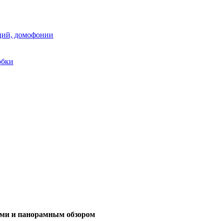
аций, домофонии
обки
вами и панорамным обзором