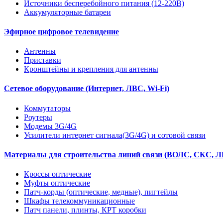
Источники бесперебойного питания (12-220В)
Аккумуляторные батареи
Эфирное цифровое телевидение
Антенны
Приставки
Кронштейны и крепления для антенны
Сетевое оборудование (Интернет, ЛВС, Wi-Fi)
Коммутаторы
Роутеры
Модемы 3G/4G
Усилители интернет сигнала(3G/4G) и сотовой связи
Материалы для строительства линий связи (ВОЛС, СКС, Л
Кроссы оптические
Муфты оптические
Патч-корды (оптические, медные), пигтейлы
Шкафы телекоммуникационные
Патч панели, плинты, КРТ коробки