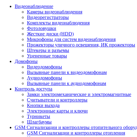
Видеонаблюдение
Камеры видеонаблюдения
Видеорегистраторы
Комплекты видеонаблюдения
Фотоловушки
Жесткие диски (HDD)
Микрофоны для систем видеонаблюдения
Прожекторы уличного освещения, ИК прожекторы
Штекеры и разъемы
Уцененные товары
Домофоны
Видеодомофоны
Вызывные панели к видеодомофонам
Аудиодомофоны
Вызывные панели к аудиодомофонам
Контроль доступа
Замки электромеханические и электромагнитные
Считыватели и контроллеры
Кнопки выхода
Электронные карты и ключи
Турникеты
Шлагбаумы
GSM Сигнализации и контроллеры отопительного обору
GSM Сигнализации и контроллеры отопления