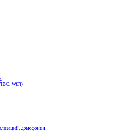
и
ЛВС, WiFi)
нализаций, домофонии