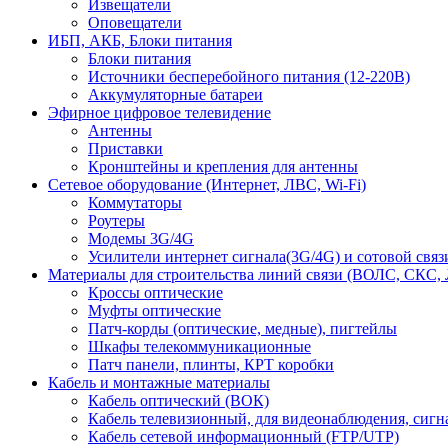
Извещатели
Оповещатели
ИБП, АКБ, Блоки питания
Блоки питания
Источники бесперебойного питания (12-220В)
Аккумуляторные батареи
Эфирное цифровое телевидение
Антенны
Приставки
Кронштейны и крепления для антенны
Сетевое оборудование (Интернет, ЛВС, Wi-Fi)
Коммутаторы
Роутеры
Модемы 3G/4G
Усилители интернет сигнала(3G/4G) и сотовой связ
Материалы для строительства линий связи (ВОЛС, СКС, 
Кроссы оптические
Муфты оптические
Патч-корды (оптические, медные), пигтейлы
Шкафы телекоммуникационные
Патч панели, плинты, КРТ коробки
Кабель и монтажные материалы
Кабель оптический (ВОК)
Кабель телевизионный, для видеонаблюдения, сиг
Кабель сетевой информационный (FTP/UTP)