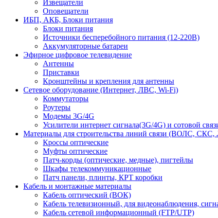
Извещатели
Оповещатели
ИБП, АКБ, Блоки питания
Блоки питания
Источники бесперебойного питания (12-220В)
Аккумуляторные батареи
Эфирное цифровое телевидение
Антенны
Приставки
Кронштейны и крепления для антенны
Сетевое оборудование (Интернет, ЛВС, Wi-Fi)
Коммутаторы
Роутеры
Модемы 3G/4G
Усилители интернет сигнала(3G/4G) и сотовой связ
Материалы для строительства линий связи (ВОЛС, СКС, 
Кроссы оптические
Муфты оптические
Патч-корды (оптические, медные), пигтейлы
Шкафы телекоммуникационные
Патч панели, плинты, КРТ коробки
Кабель и монтажные материалы
Кабель оптический (ВОК)
Кабель телевизионный, для видеонаблюдения, сиг
Кабель сетевой информационный (FTP/UTP)