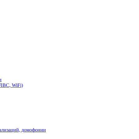
и
ЛВС, WiFi)
нализаций, домофонии