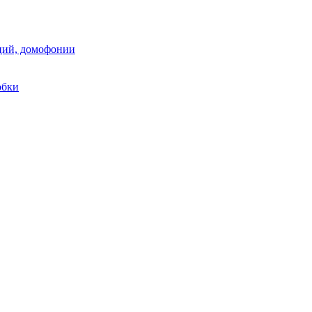
аций, домофонии
обки