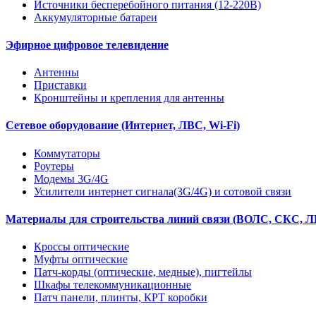
Источники бесперебойного питания (12-220В)
Аккумуляторные батареи
Эфирное цифровое телевидение
Антенны
Приставки
Кронштейны и крепления для антенны
Сетевое оборудование (Интернет, ЛВС, Wi-Fi)
Коммутаторы
Роутеры
Модемы 3G/4G
Усилители интернет сигнала(3G/4G) и сотовой связи
Материалы для строительства линий связи (ВОЛС, СКС, Л
Кроссы оптические
Муфты оптические
Патч-корды (оптические, медные), пигтейлы
Шкафы телекоммуникационные
Патч панели, плинты, КРТ коробки