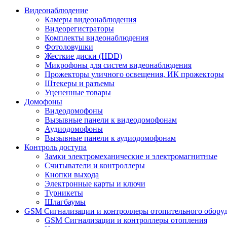
Видеонаблюдение
Камеры видеонаблюдения
Видеорегистраторы
Комплекты видеонаблюдения
Фотоловушки
Жесткие диски (HDD)
Микрофоны для систем видеонаблюдения
Прожекторы уличного освещения, ИК прожекторы
Штекеры и разъемы
Уцененные товары
Домофоны
Видеодомофоны
Вызывные панели к видеодомофонам
Аудиодомофоны
Вызывные панели к аудиодомофонам
Контроль доступа
Замки электромеханические и электромагнитные
Считыватели и контроллеры
Кнопки выхода
Электронные карты и ключи
Турникеты
Шлагбаумы
GSM Сигнализации и контроллеры отопительного обору
GSM Сигнализации и контроллеры отопления